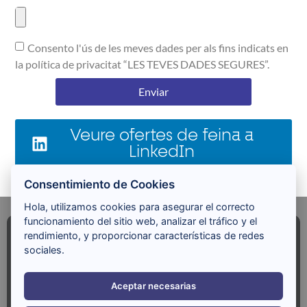
Consento l'ús de les meves dades per als fins indicats en
la política de privacitat “LES TEVES DADES SEGURES”.
Enviar
Veure ofertes de feina a
LinkedIn
Consentimiento de Cookies
Hola, utilizamos cookies para asegurar el correcto
funcionamiento del sitio web, analizar el tráfico y el
rendimiento, y proporcionar características de redes
Cada minut és una oportunitat
sociales.
per canviar el món
SIMPLIFICA | CENTRA | PREN EL REPTE
Aceptar necesarias