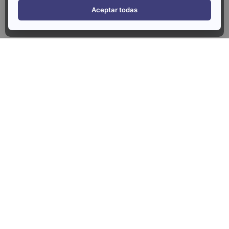
Parlem
Aceptar todas
Seccions
Serveis
Feines
Qui som?
Equip Makenai
Impacte
Talent